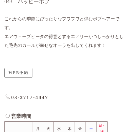
043 ハッピーボブ
これからの季節にぴったりなフワフワと弾むボブヘアーで
す。
エアウェーブビータの得意とするエアリーかつしっかりとし
た毛先のカールが幸せなオーラを出してくれます！
WEB予約
03-3717-4447
営業時間
日・
月
火
水
木
金
土
祝