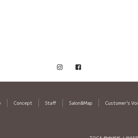
e
Concept
Staff
Salon&Map
Customer's Vo