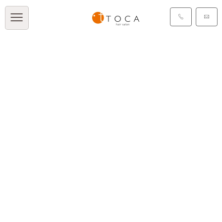
タグ：ティート
[%article_list_start%]
[!% if (image.url!="") {
%]
[!% } %]
[%article_date_notime_dot%]
[%category%]
[%title%]
[%tags%]