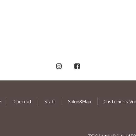
e
Concept
Staff
Salon&Map
Customer's Vo