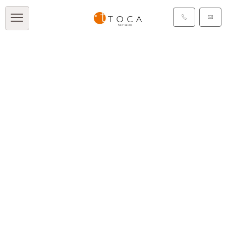
タグ：ショート
[%article_list_start%]
[!% if (image.url!="") {
%]
[!% } %]
[%article_date_notime_dot%]
[%category%]
[%title%]
[%tags%]