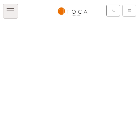
TOCA BLOG
[%title%]
[%article_date_notime_dot%]
[%list_start%]
[%list_end%]
[%article%]
[%category%]
[%tags%]