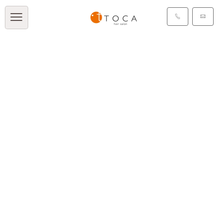
TOCA BLOG
[%title%]
[%article_date_notime_dot%]
[%list_start%]
[%list_end%]
[%article%]
[%category%]
[%tags%]