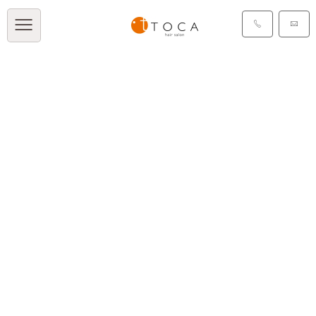
TOCA BLOG
[%title%]
[%article_date_notime_dot%]
[%list_start%]
[%list_end%]
[%article%]
[%category%]
[%tags%]