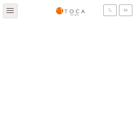
TOCA BLOG
[%title%]
[%article_date_notime_dot%]
[%list_start%]
[%list_end%]
[%article%]
[%category%]
[%tags%]