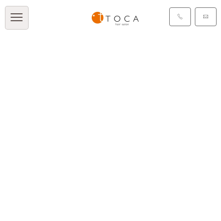
TOCA BLOG
[%title%]
[%article_date_notime_dot%]
[%list_start%]
[%list_end%]
[%article%]
[%category%]
[%tags%]