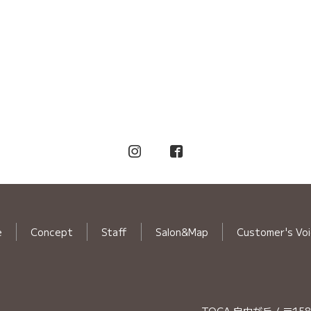
e
Concept
Staff
Salon&Map
Customer's Vo