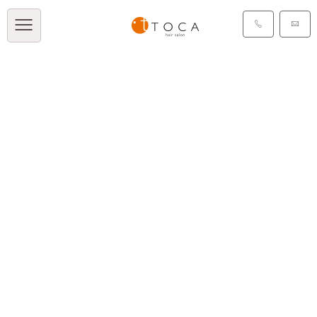
タグ：天然由来100%
[%article_list_start%]
[!% if (image.url!="") {
%]
[!% } %]
[%article_date_notime_dot%]
[%category%]
[%title%]
[%tags%]