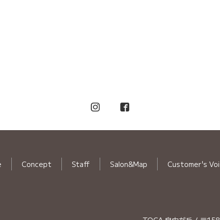
e
Concept
Staff
Salon&Map
Customer's Vo