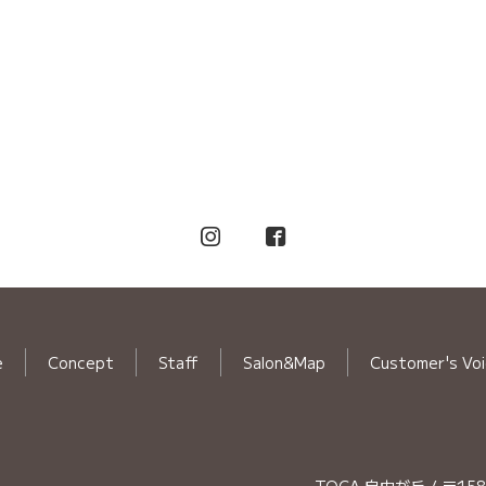
e
Concept
Staff
Salon&Map
Customer's Vo