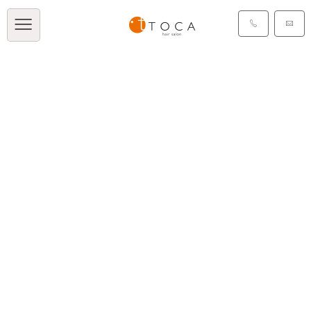
TOCA BLOG
[%title%]
[%article_date_notime_dot%]
[%list_start%]
[%list_end%]
[%article%]
[%category%]
[%tags%]