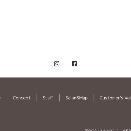
e
Concept
Staff
Salon&Map
Customer's Vo