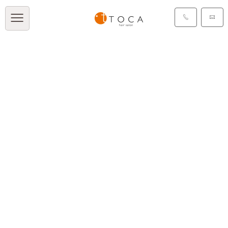
TOCA BLOG
[%title%]
[%article_date_notime_dot%]
[%list_start%]
[%list_end%]
[%article%]
[%category%]
[%tags%]