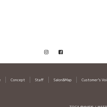
e
Concept
Staff
Salon&Map
Customer's Vo