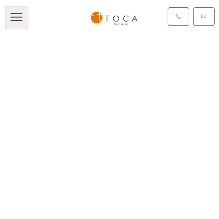
TOCA BLOG
[%title%]
[%article_date_notime_dot%]
[%list_start%]
[%list_end%]
[%article%]
[%category%]
[%tags%]