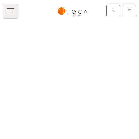
タグ：束間
[%article_list_start%]
[!% if (image.url!="") {
%]
[!% } %]
[%article_date_notime_dot%]
[%category%]
[%title%]
[%tags%]