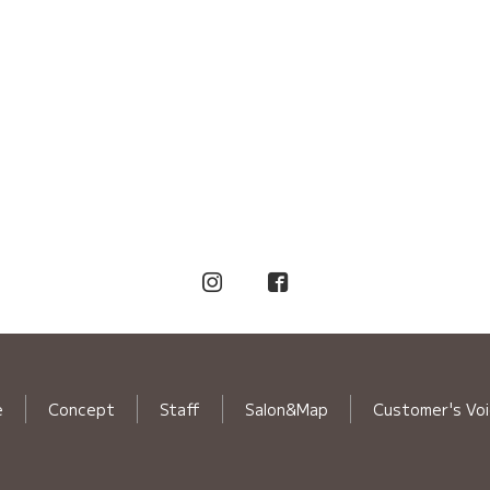
e
Concept
Staff
Salon&Map
Customer's Vo