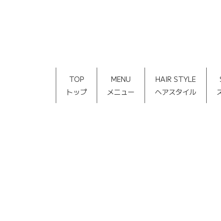
TOP
MENU
HAIR STYLE
トップ
メニュー
ヘアスタイル
[%article_list_start%]
[!% if (image.url!="") { %]
[!% }