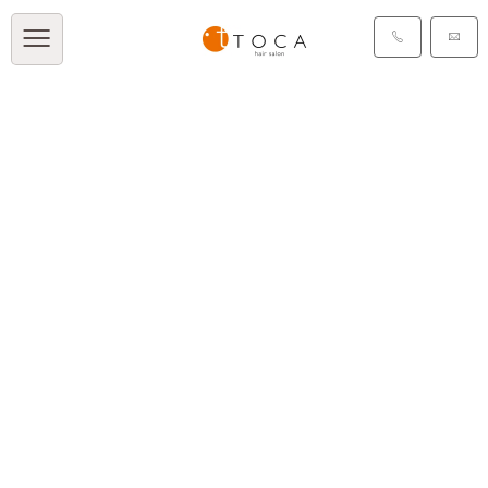
タグ：30代
[%article_list_start%]
[!% if (image.url!="") {
%]
[!% } %]
[%article_date_notime_dot%]
[%category%]
[%title%]
[%tags%]