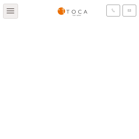
タグ：グラデーション
[%article_list_start%]
[!% if (image.url!="") {
%]
[!% } %]
[%article_date_notime_dot%]
[%category%]
[%title%]
[%tags%]